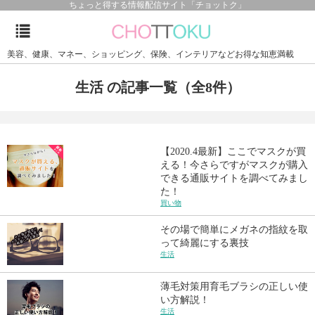
ちょっと得する情報配信サイト「チョットク」
美容、健康、マネー、ショッピング、保険、インテリアなどお得な知恵満載
生活 の記事一覧（全8件）
【2020.4最新】ここでマスクが買
える！今さらですがマスクが購入
できる通販サイトを調べてみまし
た！
買い物
その場で簡単にメガネの指紋を取
って綺麗にする裏技
生活
薄毛対策用育毛ブラシの正しい使
い方解説！
生活