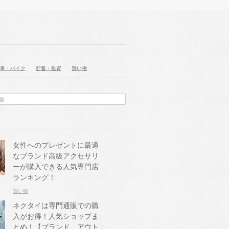
車・バイク
貯蓄・投資
買い物
女性へのプレゼントに最適
なブランド高級アクセサリ
ーが購入できる人気専門店
ランキング！
買い物
ネクタイは専門通販での購
入がお得！人気ショップま
とめ！【ブランド、アウト