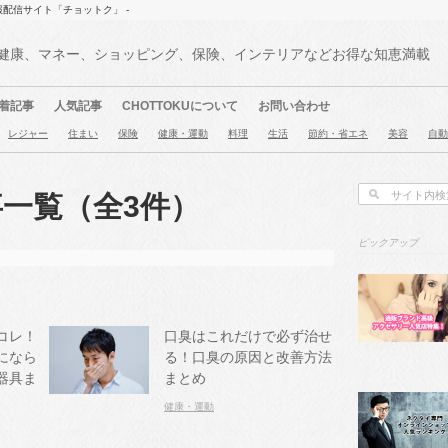
報配信サイト「チョットク」 -
健康、マネー、ショッピング、保険、インテリアなどお得な知恵満載
着記事
人気記事
CHOTTOKUについて
お問い合わせ
レジャー
住まい
保険
健康・運動
料理
生活
節約・省エネ
美容
自動
事一覧（全3件）
ピックアップ
コレ！
口臭はこれだけで必ず治せ
になら
る！口臭の原因と改善方法
器具ま
まとめ
健康・運動