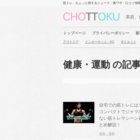
筋トレ - ちょっと得するニュース・裏ワザ・口コミ情
美容、
トップページ
プライバシーポリシー
新
アウトドア
インターネット・PC
ダイエット
健康・運動 の記
自宅での筋トレには
コンパクトでジャマ
ない筋トレマシーン
とめ解説！
健康・運動