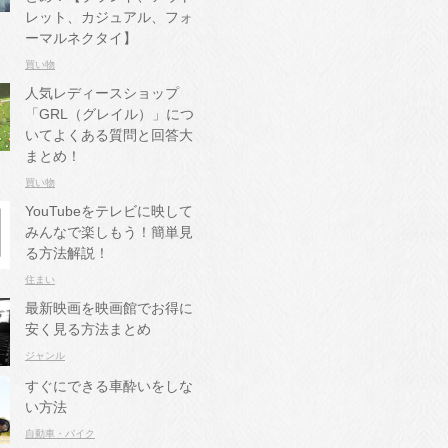
レット、カジュアル、フォ
ーマルネクタイ】
買い物
人気レディースショップ
「GRL（グレイル）」につ
いてよくある質問と回答大
まとめ！
買い物
YouTubeをテレビに映して
みんなで楽しもう！簡単見
る方法解説！
住まい
最新映画を映画館でお得に
安く見る方法まとめ
ジャンル
すぐにできる車酔いをしな
い方法
自動車・バイク