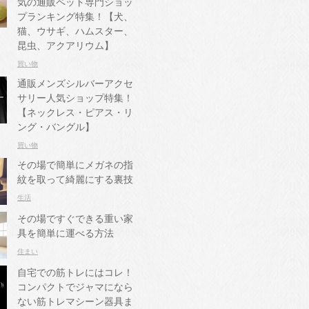
気の通販ペット専門ショッ
プランキング特集！【犬、
猫、ウサギ、ハムスター、
昆虫、アクアリウム】
買い物
通販メンズシルバーアクセ
サリー人気ショップ特集！
【ネックレス・ピアス・リ
ング・バングル】
買い物
その場で簡単にメガネの指
紋を取って綺麗にする裏技
生活
その場ですぐできる重い家
具を簡単に運べる方法
住まい
自宅での筋トレにはコレ！
コンパクトでジャマになら
ない筋トレマシーン器具ま