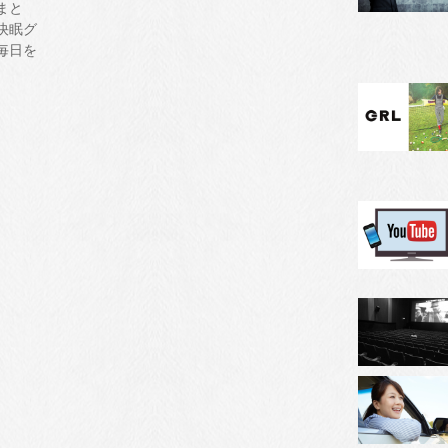
まと
快眠グ
毎日を