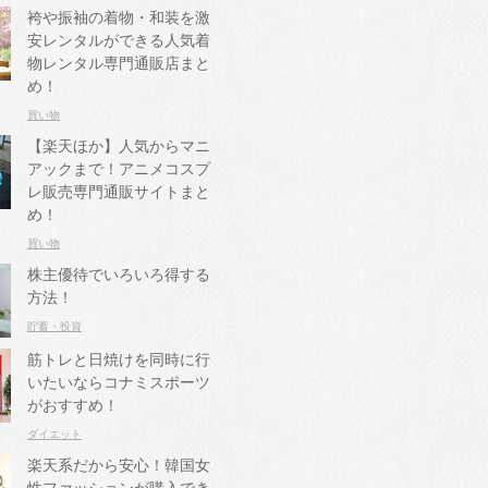
袴や振袖の着物・和装を激
安レンタルができる人気着
物レンタル専門通販店まと
め！
買い物
【楽天ほか】人気からマニ
アックまで！アニメコスプ
レ販売専門通販サイトまと
め！
買い物
株主優待でいろいろ得する
方法！
貯蓄・投資
筋トレと日焼けを同時に行
いたいならコナミスポーツ
がおすすめ！
ダイエット
楽天系だから安心！韓国女