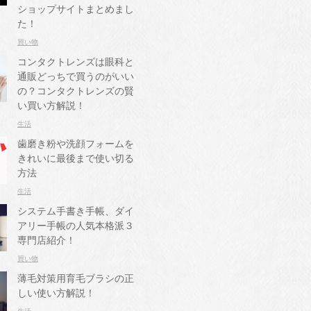
ショップサイトまとめまし
た！
買い物
コンタクトレンズは眼科と
通販どっちで買うのがいい
の？コンタクトレンズの賢
い買い方解説！
生活
歯磨き粉や洗顔フォームを
きれいに最後まで使い切る
方法
生活
システム手書き手帳、ダイ
アリー手帳の人気本格派３
専門店紹介！
買い物
薄毛対策用育毛ブラシの正
しい使い方解説！