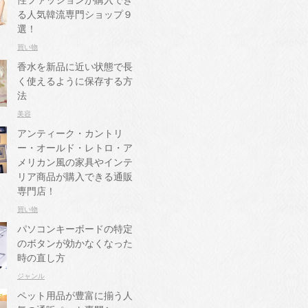
性ファッションが購入でき
る人気韓流専門ショップ９
選！
買い物
香水を新品に近い状態で長
く使えるように保存する方
法
美容
アンティーク・カントリ
ー・オールド・レトロ・ア
メリカン風の家具やインテ
リア商品が購入できる通販
専門店！
買い物
パソコンキーボードの特定
のボタンが効かなくなった
時の直し方
ジャンル
ペット用品が豊富に揃う人