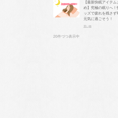
【最新快眠アイテム
め】究極の眠りへ！
ッズで疲れを残さず
元気に過ごそう！
買い物
20件づつ表示中