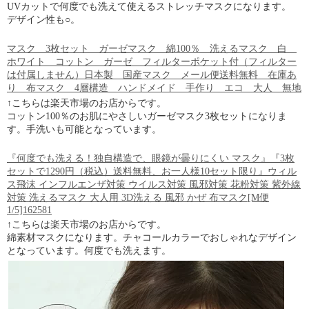
UVカットで何度でも洗えて使えるストレッチマスクになります。
デザイン性も○。
マスク 3枚セット ガーゼマスク 綿100％ 洗えるマスク 白
ホワイト コットン ガーゼ フィルターポケット付（フィルター
は付属しません）日本製 国産マスク メール便送料無料 在庫あ
り 布マスク 4層構造 ハンドメイド 手作り エコ 大人 無地
↑こちらは楽天市場のお店からです。
コットン100％のお肌にやさしいガーゼマスク3枚セットになりま
す。手洗いも可能となっています。
『何度でも洗える！独自構造で、眼鏡が曇りにくい マスク』『3枚
セットで1290円（税込）送料無料、お一人様10セット限り』ウィル
ス飛沫 インフルエンザ対策 ウイルス対策 風邪対策 花粉対策 紫外線
対策 洗えるマスク 大人用 3D洗える 風邪 かぜ 布マスク[M便
1/5]162581
↑こちらは楽天市場のお店からです。
綿素材マスクになります。チャコールカラーでおしゃれなデザイン
となっています。何度でも洗えます。