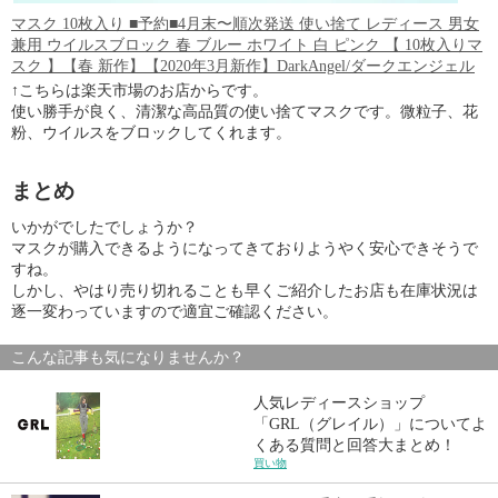
マスク 10枚入り ■予約■4月末〜順次発送 使い捨て レディース 男女
兼用 ウイルスブロック 春 ブルー ホワイト 白 ピンク 【 10枚入りマ
スク 】【春 新作】【2020年3月新作】DarkAngel/ダークエンジェル
↑こちらは楽天市場のお店からです。
使い勝手が良く、清潔な高品質の使い捨てマスクです。微粒子、花
粉、ウイルスをブロックしてくれます。
まとめ
いかがでしたでしょうか？
マスクが購入できるようになってきておりようやく安心できそうで
すね。
しかし、やはり売り切れることも早くご紹介したお店も在庫状況は
逐一変わっていますので適宜ご確認ください。
こんな記事も気になりませんか？
人気レディースショップ
「GRL（グレイル）」についてよ
くある質問と回答大まとめ！
買い物