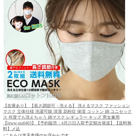
【在庫あり】 【長さ調節可・洗える】 洗えるマスク ファッション
マスク 立体仕様 洗濯可能 清潔 花粉症 保湿 コットン 綿 ユニセック
ス 何度でも洗えちゃう 綿マスク レギュラー キッズ 男女兼用
【lgww-ms0403】【予約販売：4月21日入荷予定順次発送】【送料無
料】メ込
↑こちらは楽天市場のお店からです。