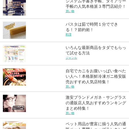
システム手書き手帳、ダイアリー
手帳の人気本格派３専門店紹介！
買い物
パスタは茹で時間１分ででき
る！？節約術！
料理
いろんな最新商品をタダでもらっ
て試せる方法
ジャンル
自宅でカニをお腹いっぱい食べた
い人へ！本格新鮮冷凍ガニ格安販
売おすすめ人気店特集！
買い物
激安ブランドメガネ・サングラス
の通販店人気おすすめランキング
まとめ特集！
買い物
ペット用品が豊富に揃う人気の通